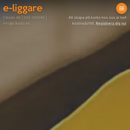
e-liggare
Att skapa ett konto hos oss är helt
Cikado AB
|
042-140095
|
kostnadsfritt.
Registrera dig nu!
info@cikado.se