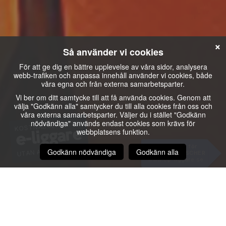
×
Så använder vi cookies
För att ge dig en bättre upplevelse av våra sidor, analysera
webb-trafiken och anpassa innehåll använder vi cookies, både
våra egna och från externa samarbetsparter.
Vi ber om ditt samtycke till att få använda cookies. Genom att
välja "Godkänn alla" samtycker du till alla cookies från oss och
våra externa samarbetsparter. Väljer du i stället "Godkänn
nödvändiga" används endast cookies som krävs för
KOSTNADSEFFEKTIV
webbplatsens funktion.
e-liggare
Finns även för
UTAN ABONNEMANG
Godkänn nödvändiga
Godkänn alla
ANDRA BRANSCHER
www.ep-liggare.se
video_chat
Byggherre:
Kom igång på bara 3½ minut!
video_chat
Arbetare:
Kom igång på bara 1 minut!